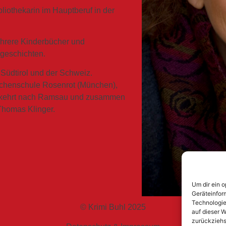
liothekarin im Hauptberuf in der
ehrere Kinderbücher und
zgeschichten.
 Südtirol und der Schweiz.
rchenschule Rosenrot (München),
kehrt nach Ramsau und zusammen
homas Klinger.
Um dir ein 
Geräteinfor
Technologie
© Krimi Buhl 2025
auf dieser W
zurückziehs