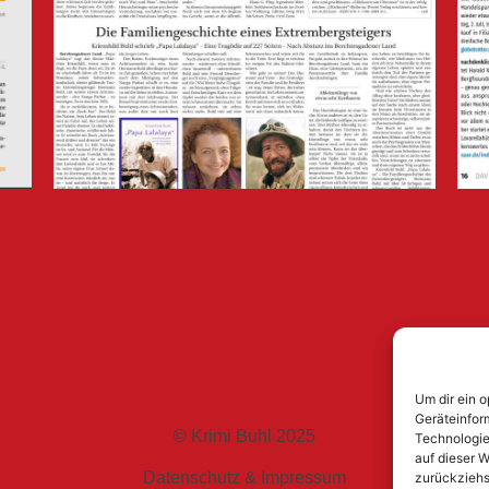
Um dir ein 
Geräteinfor
© Krimi Buhl 2025
Technologie
auf dieser W
Datenschutz & Impressum
zurückziehs