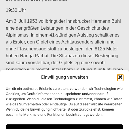
19:30 Uhr
Am 3. Juli 1953 vollbringt der Innsbrucker Hermann Buhl
eine der größten Leistungen in der Geschichte des
Alpinismus. In einem 41-stündigen Aufstieg schafft er es
als Erster, den Gipfel eines Achttausenders allein und
ohne Flaschensauerstoff zu besteigen: den 8125 Meter
hohen Nanga Parbat. Die Strapazen dieser Besteigung
sind kaum vorstellbar, der Gipfelsieg eine sowohl
körperlich wie mental unfassbare Leistung. Nur fünf Jahre
später verunglückt Buhl viel zu jung am Chogolisa (7668
Einwilligung verwalten
m) im Karakorum-Gebirge.
Um dir ein optimales Erlebnis zu bieten, verwenden wir Technologien wie
Cookies, um Geräteinformationen zu speichern und/oder darauf
Sein früher Tod machte ihn endgültig zur Legende.
zuzugreifen. Wenn du diesen Technologien zustimmst, können wir Daten
Kletterstar Alexander Huber und Buhls älteste Tochter
wie das Surfverhalten oder eindeutige IDs auf dieser Website verarbeiten.
Kriemhild führen durch das Porträt des
Wenn du deine Einwilligung nicht erteilst oder zurückziehst, können
bestimmte Merkmale und Funktionen beeinträchtigt werden.
Ausnahmebergsteigers. Der Schwerpunkt des Films liegt
auf den bergsteigerischen Leistungen Buhls. Er zeichnet
aber auch ein Bild der Umstände, die den Menschen